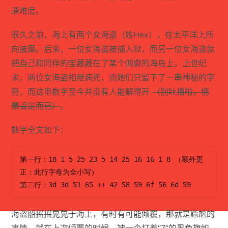
通难度。
很久之前，海上有两个女海盗（姓Hex），在太平洋上所
向披靡。后来，一位女海盗被捕入狱，而另一位女海盗就
把自己和同伴的宝藏藏在了某个偏僻的海岛上。上世纪
末，两位女海盗相继病死，而她们只留下了一串神秘的字
符，而这串数字至今并没有人能解得开
（别吐槽啦，情
景设定而已）
。
数字全文如下：
第一行：18 1 5 25 23 5 14 25 16 16 1 8 （额外更
正：此行字母为全小写）
第二行：3d 3d 51 65 ++ 42 58 59 6f 56 6d 59 
海盗船摇摇晃晃于海上，有时有可能倾覆，那就是尴尬的
事情。就在上次倾覆的时候，被一个打着“7”的黑色旗帜