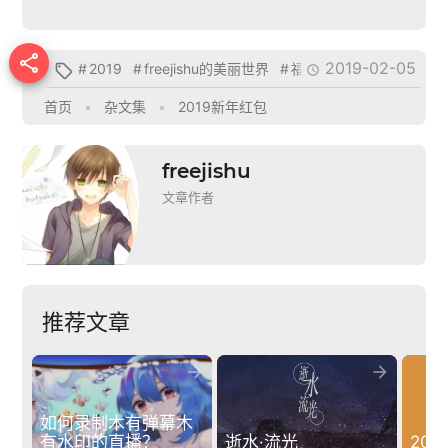

2019-02-05
#
2019
#
freejishu的美丽世界
#
福利
#
红包


首页
•
杂文集
•
2019新年红包
freejishu
文章作者
推荐文章


如何录制木有弹幕木
有水印的直播？
逝水·流光
20