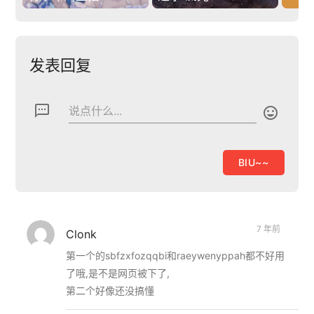
发表回复
textsms
说点什么...

7 年前
Clonk
第一个的sbfzxfozqqbi和raeywenyppah都不好用
了哦,是不是网页被下了,
第二个好像还没搞懂