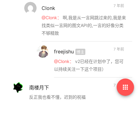
7 年前
Clonk
@Clonk：
啊,我是从一言网跳过来的,我是来
找类似一言网的图文API的,一言的好像分类
不够精致
7 年前
freejishu
博主
@Clonk：
v2已经在计划中了，您可
以持续关注一下这个项目）
7 年前

南楼月下
反正我也看不懂，迟到的祝福
7 年前
freejishu
博主
@南楼月下：
这是一个迟到的回复（