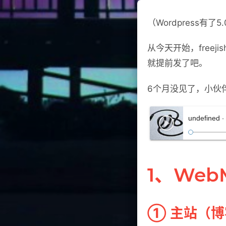
（Wordpress
从今天开始，free
就提前发了吧。
6个月没见了，小伙
undefined
-
1、WebM
① 主站（博