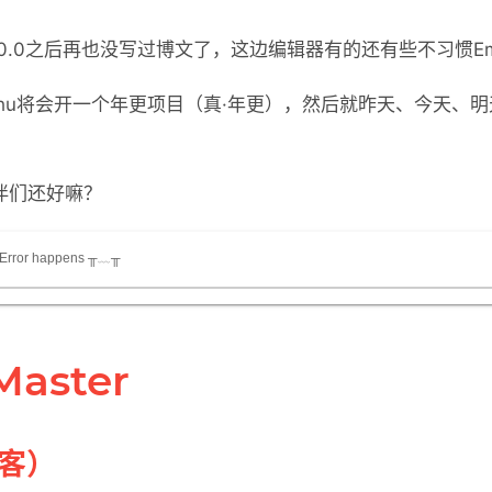
有了5.0.0之后再也没写过博文了，这边编辑器有的还有些不习惯E
jishu将会开一个年更项目（真·年更），然后就昨天、今天、
伴们还好嘛？
 Error happens ╥﹏╥
aster
客）