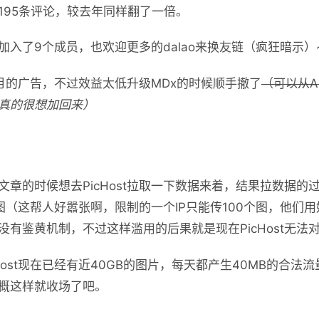
195条评论，较去年同样翻了一倍。
加入了9个成员，也欢迎更多的dalao来换友链（疯狂暗示）
月的广告，不过效益太低升级MDx的时候顺手撤了
（可以从A
真的很想加回来）
文章的时候想去PicHost拉取一下数据来着，结果拉数据的
t传图（这帮人好嚣张啊，限制的一个IP只能传100个图，他们用
没有鉴黄机制，不过这样滥用的后果就是现在PicHost无法
Host现在已经有近40GB的图片，每天都产生40MB的合法
概这样就收场了吧。