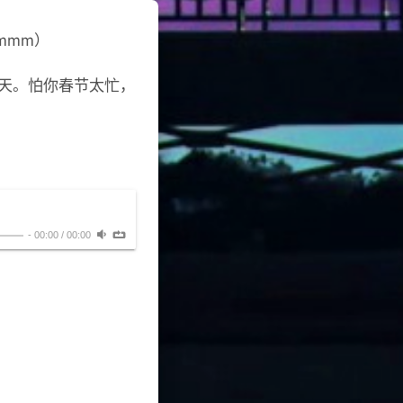
mmm）
明天。怕你春节太忙，
-
00:00
/
00:00