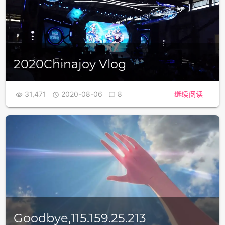
2020Chinajoy Vlog
31,471
2020-08-06
8
继续阅读



Goodbye,115.159.25.213