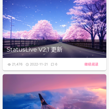
StatusLive V2.1 更新
21,476
2022-11-21
6
继续阅读


