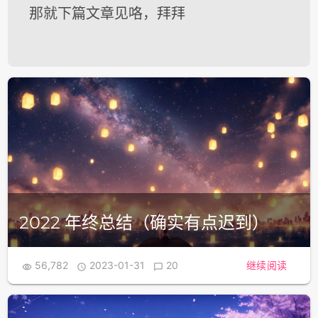
那就下篇文章见咯，拜拜
2022 年终总结（确实有点迟到）
56,782
2023-01-31
20
继续阅读


