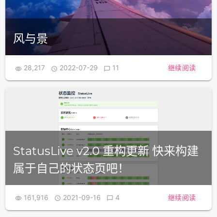
风与景
28,217
2022-07-29
11
继续阅读



StatusLive v2.0 重构更新 快来构建
属于自己的状态页吧！
161,916
2021-09-16
4
继续阅读


