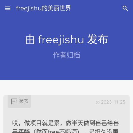
menu
freejishu的美丽世界

由 freejishu 发布
作者归档

状态
2023-11-25

哎，做项目就是累，做半天做到
自己给自
己买醉
（然而free不喝酒）。是挺久没更