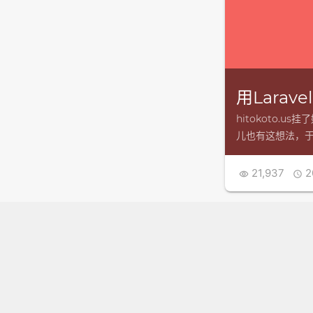
用Larave
hitokoto
儿也有这想法，于
21,937
2

