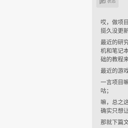

状态
哎，做项
挺久没更
最近的研究：
机和笔记
础的教程
最近的游戏：
一言项目
咕；
嘛，总之
确实只想
那就下篇