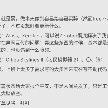
目就是累，做半天做到
自己给自己买醉
（然而free
新了，不过没想好要更新什么。
AList、Zerotier，可以说Zerotier彻底解决
本在异网互传的问题；弄这些东西的时候，基本都是
来的，也没遇到什么障碍。
Cities Skylines II（刁民模拟器 2）、〇、铁；
嘛，上班上太多了需求写的太多回来实在写不动代码
这篇状态给大家报个平安，不是人间蒸发了，只是工
让大脑放空。
文章见咯，拜拜