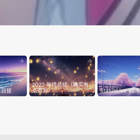



2022 年终总结（确实有
法自拔
点迟到）
StatusLive V2.
