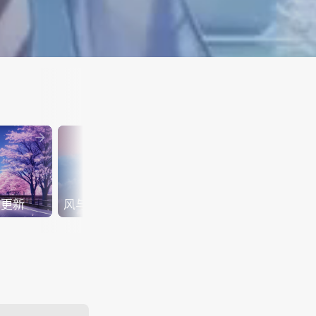


StatusLive v2.
新 快来构建属于
1 更新
风与景
态页吧！