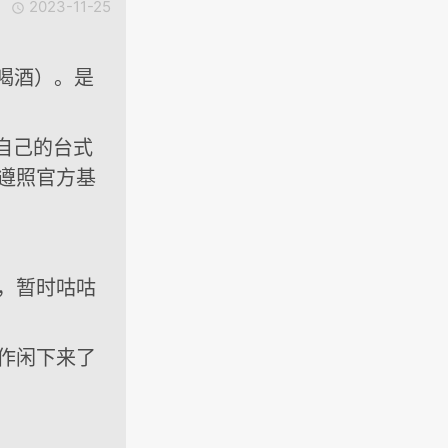
2023-11-25

不喝酒）。是
了我自己的台式
遵照官方基
，暂时咕咕
作闲下来了