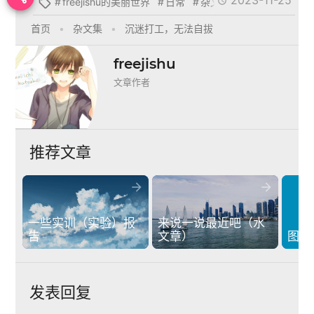
#
freejishu的美丽世界
#
日常
#
杂文集


首页
•
杂文集
•
沉迷打工，无法自拔
freejishu
文章作者
推荐文章


一些实训（实验）报
来说一说最近吧（水
告
文章）
图床
发表回复