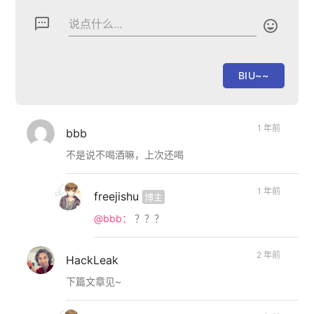
textsms
说点什么...

1 年前
bbb
不是说不喝酒嘛，上次还喝
1 年前
freejishu
博主
@bbb：
？？？
2 年前
HackLeak
下篇文章见~