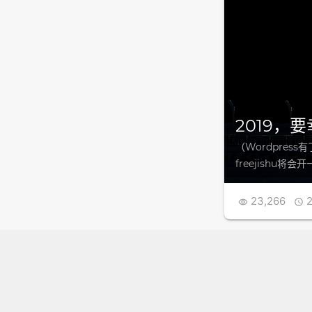
2019，
（Wordpres
freejishu将
23,266
2

