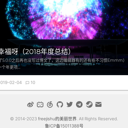
要幸福呀（2018年度总结）
s有了5.0.0之后再也没写过博文了，这边编辑器有的还有些不习惯Emmm）
会开一个年更项…
019-02-04
10

© 2014-2023
freejishu的美丽世界
. All Rights Reserved.
鲁ICP备15011388号