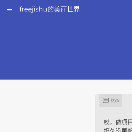
freejishu的美丽世界
menu

状态
哎，做项
挺久没更