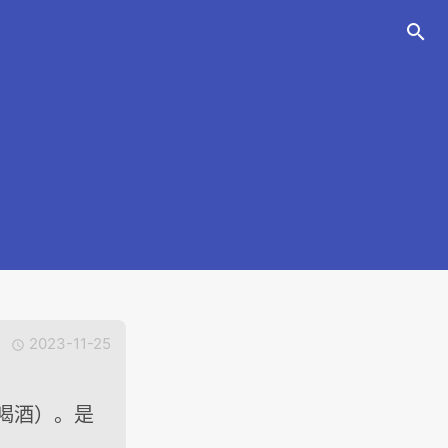

2023-11-25

不喝酒）。是