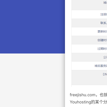
freejishu.c
Youhosting的