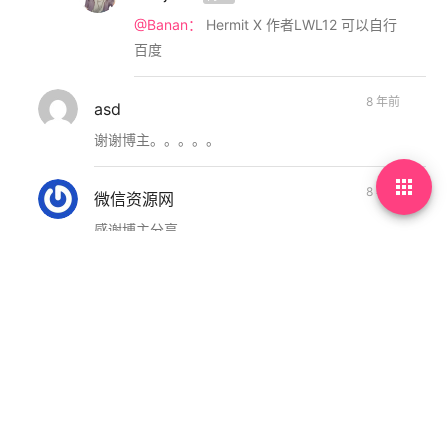
@Banan：
Hermit X 作者LWL12 可以自行
百度
8 年前
asd
谢谢博主。。。。。

8 年前
微信资源网
感谢博主分享
8 年前
mokeyjay
真好啊，至少还有假期。本社畜已经……
8 年前
freejishu
博主
@mokeyjay：
emmmm