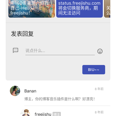
用100条重新介绍我
status.freejishu.com
自己-Hello，
将会切换服务商，期
关于
freejishu！
间无法访问
么....
发表回复
textsms
说点什么...

8 年前
Banan
博主，你的博客音乐插件是什么啊？好漂亮！
8 年前
freejishu
博主