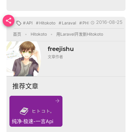

2016-08-25
#
API
#
Hitokoto
#
Laraval
#
PHP
#
开发


首页
•
Hitokoto
•
用Laravel开发新Hitokoto
freejishu
文章作者
推荐文章

纯净·极速-一言Api