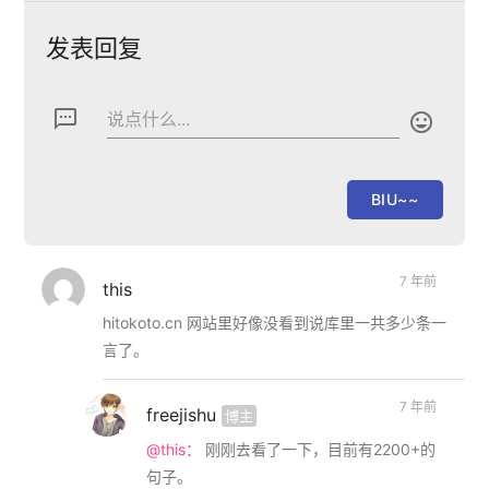
发表回复
textsms
说点什么...

7 年前
this
hitokoto.cn 网站里好像没看到说库里一共多少条一
言了。
7 年前
freejishu
博主
@this：
刚刚去看了一下，目前有2200+的
句子。