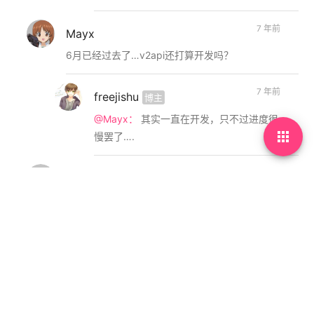
7 年前
Mayx
6月已经过去了…v2api还打算开发吗？
7 年前
freejishu
博主
@Mayx：
其实一直在开发，只不过进度很

慢罢了….
10 年前
NULL
Lumen要比Laravel性能好
10 年前
freejishu
博主
@NULL：
确实够简单2333，有空也尝试玩
一下。