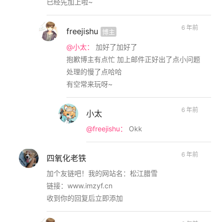
已经先加上啦~
6 年前
freejishu
博主
@小太：
加好了加好了
抱歉博主有点忙 加上邮件正好出了点小问题
处理的慢了点哈哈
有空常来玩呀~
6 年前
小太
@freejishu：
Okk
6 年前
四氧化老铁
加个友链吧！我的网站名：松江腊雪
链接：www.imzyf.cn
收到你的回复后立即添加