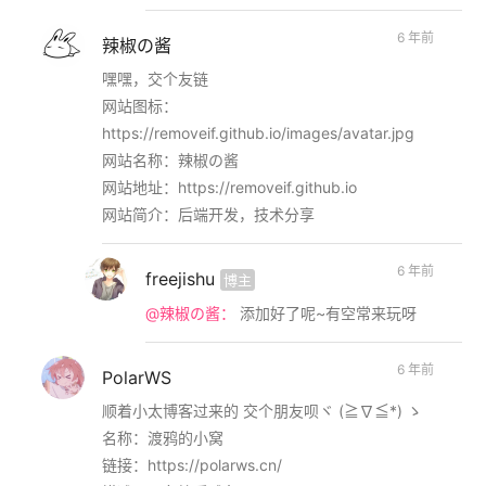
6 年前
辣椒の酱
嘿嘿，交个友链
网站图标：
https://removeif.github.io/images/avatar.jpg
网站名称：辣椒の酱
网站地址：https://removeif.github.io
网站简介：后端开发，技术分享
6 年前
freejishu
博主
@辣椒の酱：
添加好了呢~有空常来玩呀
6 年前
PolarWS
顺着小太博客过来的 交个朋友呗ヾ (≧∇≦*) ゝ
名称：渡鸦的小窝
链接：https://polarws.cn/