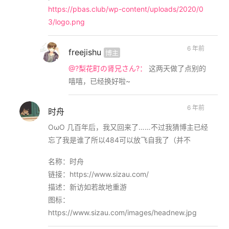
https://pbas.club/wp-content/uploads/2020/0
3/logo.png
6 年前
freejishu
博主
@?梨花町の肾兄さん?：
这两天做了点别的
嘻嘻，已经换好啦~
6 年前
时舟
OωO 几百年后，我又回来了……不过我猜博主已经
忘了我是谁了所以484可以放飞自我了（并不
名称：时舟
链接：https://www.sizau.com/
描述：新访如若故地重游
图标：
https://www.sizau.com/images/headnew.jpg