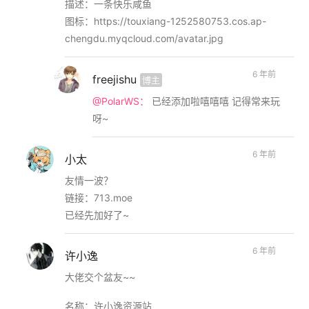
描述：一条快乐咸鱼
图标：https://touxiang-1252580753.cos.ap-
chengdu.myqcloud.com/avatar.jpg
6 年前
freejishu
博主
@PolarWS：
已经添加啦嘻嘻嘻 记得常来玩
呀~
6 年前
小太
友情一波？
链接：713.moe
已经先加好了~
6 年前
许小逸
大佬交个盆友~~
名称：许小逸资源站