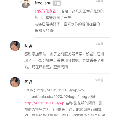
6 年前
freejishu
博主
@四氧化老铁：
哈哈，这几天因为在忙别的
项目，稍微耽搁了一些~
友链已经换好了，蛮喜欢你的相册栏目的
祝郑大加油~
6 年前
阿肾
感谢添加鄙站，由于之前服务器备案，设置过程出
现了一小部分插曲，丢失部分数据，导致丢失了贵
站，现在已补链，望贵光顾
6 年前
阿肾
ICON：http://47.95.121.139/wp/wp-
content/uploads/2020/02/logo-1.png 地址:
http://47.95.121.139/wp
名称 梨花镇的阿肾 | 梨
花町の腎兄さん （可能长了点，麻烦您自行删减
吧，留前留后您看看） 描述：说不尽的心酸只能当