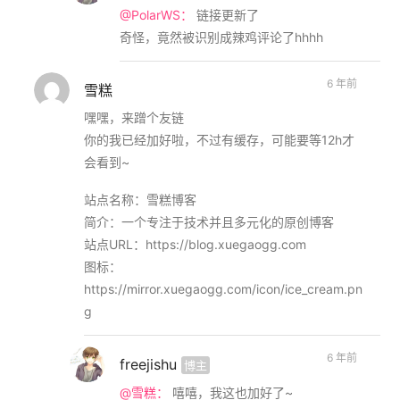
@PolarWS：
链接更新了
奇怪，竟然被识别成辣鸡评论了hhhh
6 年前
雪糕
嘿嘿，来蹭个友链
你的我已经加好啦，不过有缓存，可能要等12h才
会看到~
站点名称：雪糕博客
简介：一个专注于技术并且多元化的原创博客
站点URL：https://blog.xuegaogg.com
图标：
https://mirror.xuegaogg.com/icon/ice_cream.pn
g
6 年前
freejishu
博主
@雪糕：
嘻嘻，我这也加好了~