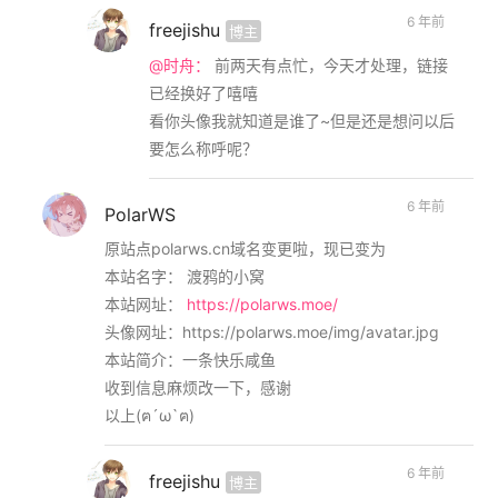
6 年前
freejishu
博主
@时舟：
前两天有点忙，今天才处理，链接
已经换好了嘻嘻
看你头像我就知道是谁了~但是还是想问以后
要怎么称呼呢？
6 年前
PolarWS
原站点polarws.cn域名变更啦，现已变为
本站名字： 渡鸦的小窝
本站网址：
https://polarws.moe/
头像网址：https://polarws.moe/img/avatar.jpg
本站简介：一条快乐咸鱼
收到信息麻烦改一下，感谢
以上(ฅ´ω`ฅ)
6 年前
freejishu
博主