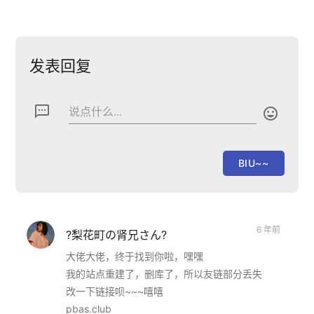
发表回复
textsms
说点什么...

6 年前
?梨花町の肾兄さん?
大佬大佬，终于找到你啦，嘿嘿
我的站点重建了，删库了，所以友链部分丢失
改一下链接呗~~~嘻嘻
pbas.club