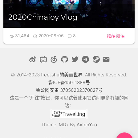
2020Chinajoy Vlog
31,464
2020-08-06
8
继续阅读



© 2014-2023
freejishu的美丽世界
. All Rights Reserved.
鲁ICP备15011388号
鲁公网安备 37050202370827号
这是一个“开往”按钮，你可以试着使用它访问更多有趣的网
站：
Theme: MDx By
AxtonYao