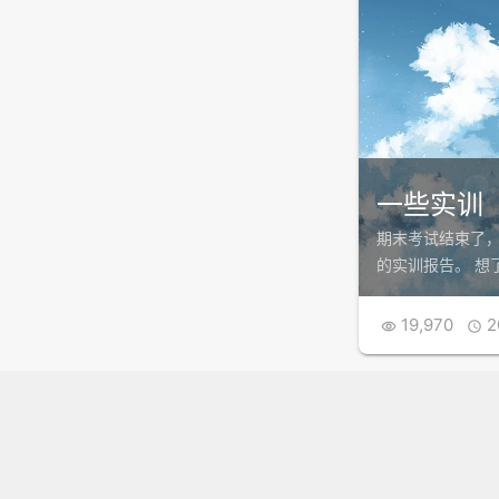
一些实训
期末考试结束了
的实训报告。 想
19,970
2

